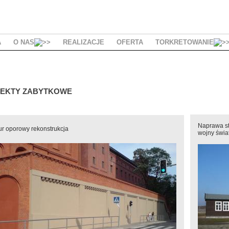
A
O NAS
REALIZACJE
OFERTA
TORKRETOWANIE
IEKTY ZABYTKOWE
Naprawa st
r oporowy rekonstrukcja
wojny świa