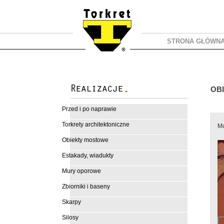
STRONA GŁÓWN
OB
Przed i po naprawie
Torkrety architektoniczne
Mu
Obiekty mostowe
Estakady, wiadukty
Mury oporowe
Zbiorniki i baseny
Skarpy
Silosy