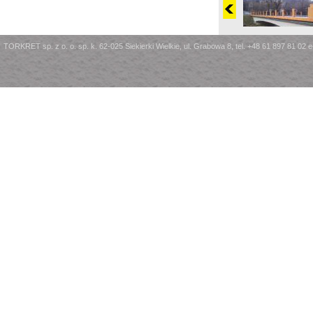
TORKRET sp. z o. o. sp. k. 62-025 Siekierki Wielkie, ul. Grabowa 8, tel. +48 61 897 81 02 e