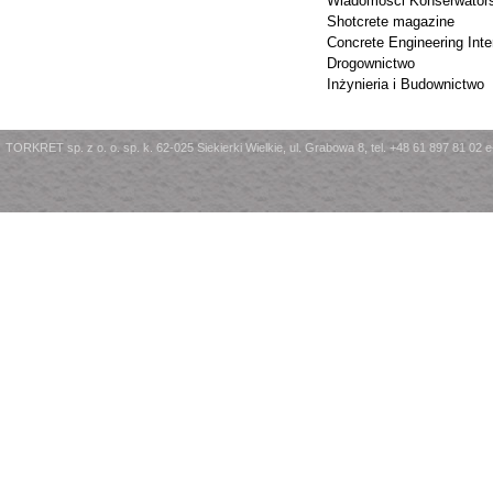
Wiadomości Konserwator
Shotcrete magazine
Concrete Engineering Inte
Drogownictwo
Inżynieria i Budownictwo
TORKRET sp. z o. o. sp. k. 62-025 Siekierki Wielkie, ul. Grabowa 8, tel. +48 61 897 81 02 e