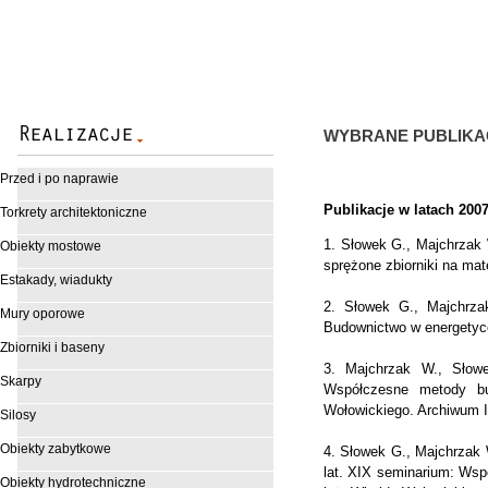
WYBRANE PUBLIKA
Przed i po naprawie
Publikacje w latach 2007
Torkrety architektoniczne
1. Słowek G., Majchrzak 
Obiekty mostowe
sprężone zbiorniki na mat
Estakady, wiadukty
2. Słowek G., Majchrza
Mury oporowe
Budownictwo w energetyce
Zbiorniki i baseny
3. Majchrzak W., Słowe
Skarpy
Współczesne metody bu
Wołowickiego. Archiwum In
Silosy
Obiekty zabytkowe
4. Słowek G., Majchrzak W
lat. XIX seminarium: Wsp
Obiekty hydrotechniczne