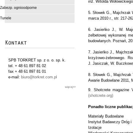
inż. Witolda Wołowickiego,
Zabezp. ognioodporne
5. Słowek G., Majchrzak 
Tunele
marca 2010 r., str. 217-26
6. Jasieńko J., W. Maj
żelbetowej wykonanej me
budowlanych. Poznań, 20
7. Jasieńko J., Majchrza
krzyżowo-żebrowego. Ro
SPB TORKRET sp. z o. o. sp. k.
J. Jasiczak, W. Buczkows
tel. + 48 61 897 81 02
fax + 48 61 897 81 01
8. Słowek G., Majchrzak
e-mail:
biuro@torkret.com.pl
Awarie Budowlane 2011, M
więcej>>
9. Shotcrete magazine
(shotcrete.org)
Ponadto liczne publikac
Materiały Budowlane
Instytut Badawczy Dróg i
Izolacje