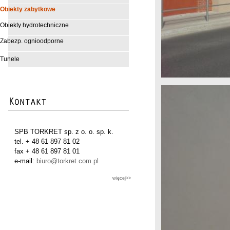
Obiekty zabytkowe
Obiekty hydrotechniczne
Zabezp. ognioodporne
Tunele
SPB TORKRET sp. z o. o. sp. k.
tel. + 48 61 897 81 02
fax + 48 61 897 81 01
e-mail:
biuro@torkret.com.pl
więcej>>