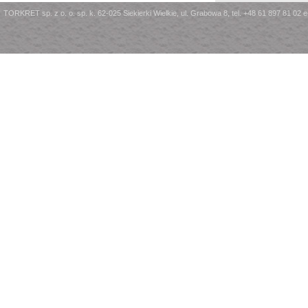
TORKRET sp. z o. o. sp. k. 62-025 Siekierki Wielkie, ul. Grabowa 8, tel. +48 61 897 81 02 e