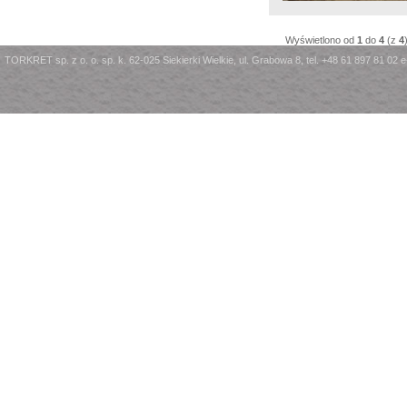
Wyświetlono od
1
do
4
(z
4
TORKRET sp. z o. o. sp. k. 62-025 Siekierki Wielkie, ul. Grabowa 8, tel. +48 61 897 81 02 e