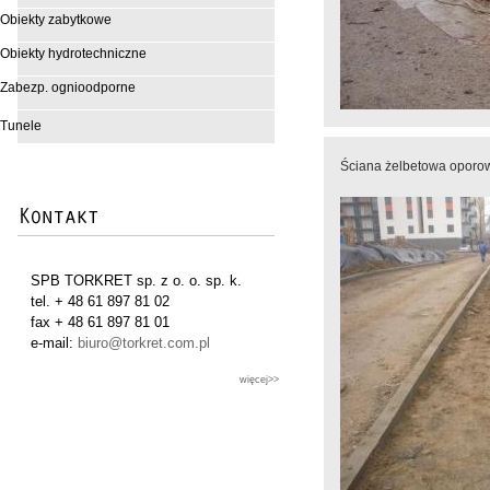
Obiekty zabytkowe
Obiekty hydrotechniczne
Zabezp. ognioodporne
Tunele
Ściana żelbetowa oporo
SPB TORKRET sp. z o. o. sp. k.
tel. + 48 61 897 81 02
fax + 48 61 897 81 01
e-mail:
biuro@torkret.com.pl
więcej>>