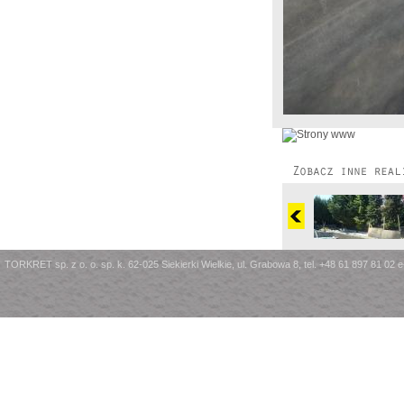
TORKRET sp. z o. o. sp. k. 62-025 Siekierki Wielkie, ul. Grabowa 8, tel. +48 61 897 81 02 e