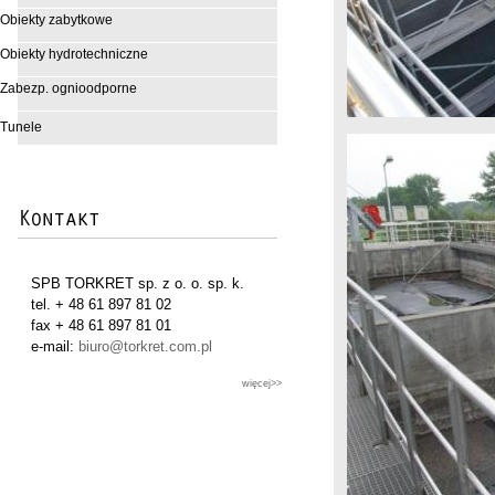
Obiekty zabytkowe
Obiekty hydrotechniczne
Zabezp. ognioodporne
Tunele
SPB TORKRET sp. z o. o. sp. k.
tel. + 48 61 897 81 02
fax + 48 61 897 81 01
e-mail:
biuro@torkret.com.pl
więcej>>