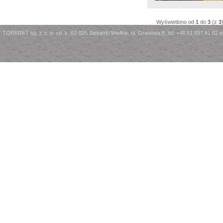
Wyświetlono od
1
do
3
(z
3
TORKRET sp. z o. o. sp. k. 62-025 Siekierki Wielkie, ul. Grabowa 8, tel. +48 61 897 81 02 e