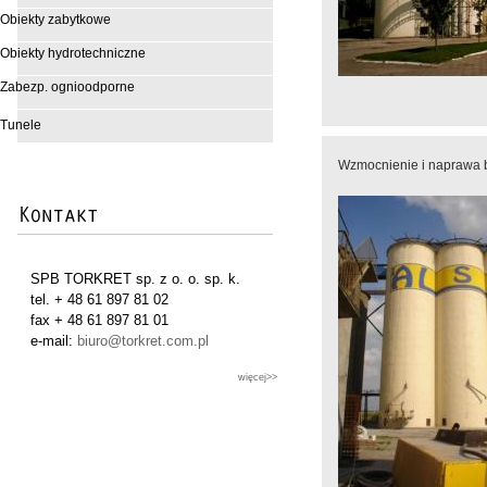
Obiekty zabytkowe
Obiekty hydrotechniczne
Zabezp. ognioodporne
Tunele
Wzmocnienie i naprawa b
SPB TORKRET sp. z o. o. sp. k.
tel. + 48 61 897 81 02
fax + 48 61 897 81 01
e-mail:
biuro@torkret.com.pl
więcej>>