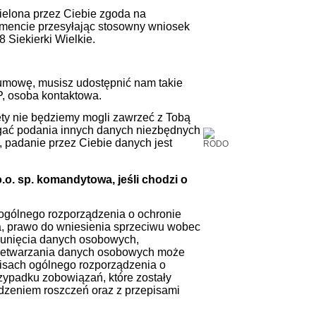
ielona przez Ciebie zgoda na
mencie przesyłając stosowny wniosek
Siekierki Wielkie.
i umowę, musisz udostępnić nam takie
IP, osoba kontaktowa.
ety nie będziemy mogli zawrzeć z Tobą
ać podania innych danych niezbędnych
 padanie przez Ciebie danych jest
.o. sp. komandytowa
, jeśli chodzi o
ogólnego rozporządzenia o ochronie
ia, prawo do wniesienia sprzeciwu wobec
sunięcia danych osobowych,
przetwarzania danych osobowych może
isach ogólnego rozporządzenia o
zypadku zobowiązań, które zostały
zeniem roszczeń oraz z przepisami