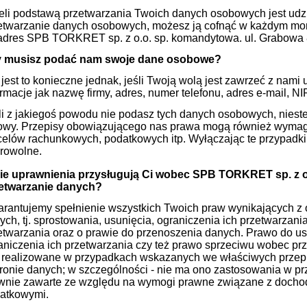
eli podstawą przetwarzania Twoich danych osobowych jest udz
etwarzanie danych osobowych, możesz ją cofnąć w każdym mo
adres SPB TORKRET sp. z o.o. sp. komandytowa. ul. Grabowa 8 
 musisz podać nam swoje dane osobowe?
 jest to konieczne jednak, jeśli Twoją wolą jest zawrzeć z nam
ormacje jak nazwę firmy, adres, numer telefonu, adres e-mail, N
li z jakiegoś powodu nie podasz tych danych osobowych, niest
wy. Przepisy obowiązującego nas prawa mogą również wymag
celów rachunkowych, podatkowych itp. Wyłączając te przypadki,
rowolne.
ie uprawnienia przysługują Ci wobec
SPB TORKRET sp. z o
etwarzanie danych?
rantujemy spełnienie wszystkich Twoich praw wynikających z 
ych, tj. sprostowania, usunięcia, ograniczenia ich przetwarzan
etwarzania oraz o prawie do przenoszenia danych. Prawo do u
aniczenia ich przetwarzania czy też prawo sprzeciwu wobec 
 realizowane w przypadkach wskazanych we właściwych przep
ronie danych; w szczególności - nie ma ono zastosowania w pr
wnie zawarte ze względu na wymogi prawne związane z dochod
atkowymi.