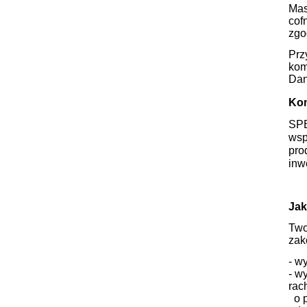
Mas
cof
zgo
Prz
kom
Dan
Ko
SP
wsp
pro
inw
Jak
Two
zak
- w
- w
rac
o p