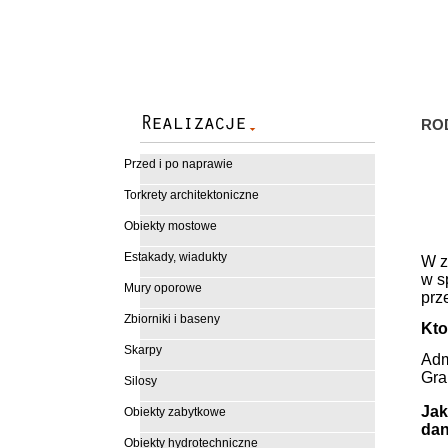
RO
Przed i po naprawie
Torkrety architektoniczne
Obiekty mostowe
Estakady, wiadukty
W z
w s
Mury oporowe
prz
Zbiorniki i baseny
Kto
Skarpy
Adm
Gra
Silosy
Jak
Obiekty zabytkowe
da
Obiekty hydrotechniczne