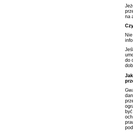
Jeż
prz
na 
Czy
Nie
inf
Jeś
umo
do 
dob
Jak
prz
Gwa
dan
prz
ogr
być
och
pra
pod