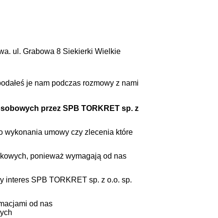
. ul. Grabowa 8 Siekierki Wielkie
 podałeś je nam podczas rozmowy z nami
h osobowych przez
SPB TORKRET sp. z
o wykonania umowy czy zlecenia które
nkowych, ponieważ wymagają od nas
y interes SPB TORKRET sp. z o.o. sp.
rmacjami od nas
wych