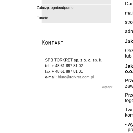
Dan
Zabezp. ognioodporne
mai
Tunele
str
adr
Jak
Otr
lub
SPB TORKRET sp. z o. o. sp. k.
Jak
tel. + 48 61 897 81 02
o.o
fax + 48 61 897 81 01
e-mail:
biuro@torkret.com.pl
Prz
zaw
więcej>>
Prz
teg
Two
kom
- w
- p