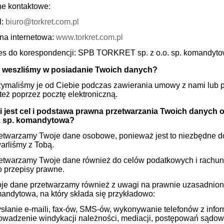
e kontaktowe:
l:
biuro@torkret.com.pl
ona internetowa:
www.torkret.com.pl
es do korespondencji: SPB TORKRET sp. z o.o. sp. komandytowa
 weszliśmy w posiadanie Twoich danych?
zymaliśmy je od Ciebie podczas zawierania umowy z nami lub
 też poprzez pocztę elektroniczną.
i jest cel i podstawa prawna przetwarzania Twoich danyc
. sp. komandytowa
?
etwarzamy Twoje dane osobowe, ponieważ jest to niezbędne d
arliśmy z Tobą.
etwarzamy Twoje dane również do celów podatkowych i rachu
o przepisy prawne.
je dane przetwarzamy również z uwagi na prawnie uzasadnion
andytowa, na który składa się przykładowo:
ysłanie e-maili, fax-ów, SMS-ów, wykonywanie telefonów z info
rowadzenie windykacji należności, mediacji, postępowań sądo