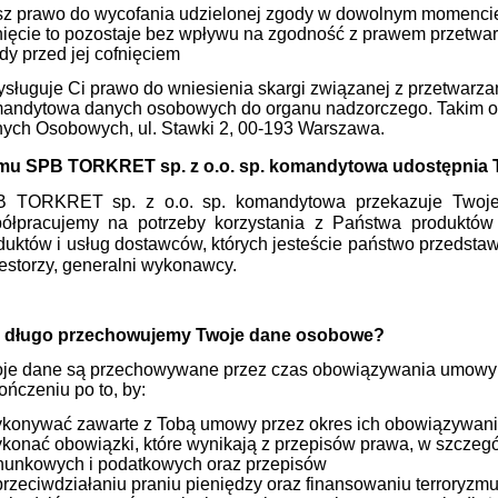
z prawo do wycofania udzielonej zgody w dowolnym momencie
nięcie to pozostaje bez wpływu na zgodność z prawem przetwa
dy przed jej cofnięciem
ysługuje Ci prawo do wniesienia skargi związanej z przetwarz
andytowa danych osobowych do organu nadzorczego. Takim o
ych Osobowych, ul. Stawki 2, 00-193 Warszawa.
mu
SPB TORKRET sp. z o.o. sp. komandytowa
udostępnia 
B TORKR
ET sp. z o.o. sp. komandytowa przekazuje Tw
ółpracujemy na potrzeby korzystania z Państwa produktów 
duktów i usług dostawców, których jesteście państwo przedstawi
estorzy, generalni wykonawcy.
 długo przechowujemy Twoje dane osobowe?
je dane są przechowywane przez czas obowiązywania umowy za
ończeniu po to, by:
ykonywać zawarte z Tobą umowy przez okres ich obowiązywani
ykonać obowiązki, które wynikają z przepisów prawa, w szczeg
hunkowych i podatkowych oraz przepisów
rzeciwdziałaniu praniu pieniędzy oraz finansowaniu terroryzm